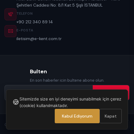
Şehitleri Caddesi No: 8/1 Kat:5 Şişli İSTANBUL
TELEFON
+90 212 340 89 14
E-POSTA
iletisim@e-kent.com.tr
Bulten
En son haberler icin bultene abone olun.
Abone Ol →
Sitemizde size en iyi deneyimi sunabilmek için çerez
🍪
(cookie) kullanılmaktadır.
Kabul Ediyorum
Kapat
Copyright © 2026. Tüm hakları saklıdır.
YUKARI